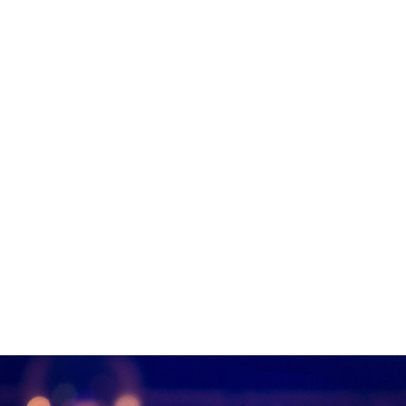
U
AVG project management

PEP programma
ondersteuning